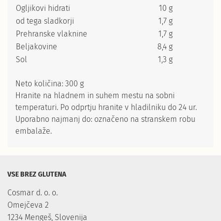
Ogljikovi hidrati
10 g
od tega sladkorji
1,7 g
Prehranske vlaknine
1,7 g
Beljakovine
8,4 g
Sol
1,3 g
Neto količina: 300 g
Hranite na hladnem in suhem mestu na sobni
temperaturi. Po odprtju hranite v hladilniku do 24 ur.
Uporabno najmanj do: označeno na stranskem robu
embalaže.
VSE BREZ GLUTENA
Cosmar d. o. o.

Omejčeva 2

1234 Mengeš, Slovenija