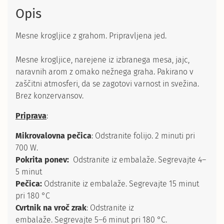
Opis
Mesne krogljice z grahom. Pripravljena jed.
Mesne krogljice, narejene iz izbranega mesa, jajc,
naravnih arom z omako nežnega graha. Pakirano v
zaščitni atmosferi, da se zagotovi varnost in svežina.
Brez konzervansov.
Priprava
:
Mikrovalovna pečica
:
Odstranite folijo. 2 minuti pri
700 W.
Pokrita ponev:
Odstranite iz embalaže. Segrevajte 4–
5 minut
Pečica:
Odstranite iz embalaže. Segrevajte
15 minut
pri 180 °C
Cvrtnik na vroč zrak
:
Odstranite iz
embalaže. Segrevajte
5–6 minut pri 180 °C.