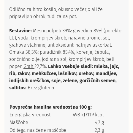
Odlično za hitro kosilo, okusno večerjo ali že
pripravljen obrok, tudi za na pot.
Sestavine:
Mesni polpeti
39%: govedina 89% (poreklo:
EU), voda, krompirjev škrob, naravne arome, sol,
grahove vlaknine, antioksidant: natrijev askorbat.
Omaka
38,3%: paradižnik 85,4%, korenje, čebula,
sončnično olje, jodirana sol, krompirjev škrob, beli
poper.
Grah
22,7%.
Lahko vsebuje sledi: mleka, jajc,
rib, rakov, mehkužcev, lešnikov, orehov, mandljev,
indijskih oreščkov, soje, zelene, gorčičnih semen,
sulfitov.
Brez glutena.
Povprečna hranilna vrednost
na 100 g:
Energijska vrednost
498 kJ/119 kcal
Maščobe
4,7 g
Od tega nasičene maščobe
2,3 g