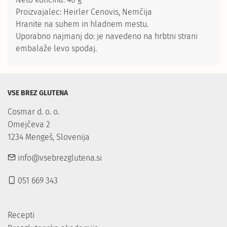
Proizvajalec: Heirler Cenovis, Nemčija
Hranite na suhem in hladnem mestu.
Uporabno najmanj do: je navedeno na hrbtni strani
embalaže levo spodaj.
VSE BREZ GLUTENA
Cosmar d. o. o.

Omejčeva 2

1234 Mengeš, Slovenija
info@vsebrezglutena.si
051 669 343
Recepti