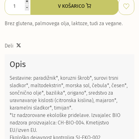
+
V KOŠARICO
-
Brez glutena, palmovega olja, laktoze, tudi za vegane.
Deli
Opis
Sestavine: paradižnik*, koruzni škrob*, surovi trsni
sladkor*, maltodekstrin*, morska sol, čebula*, česen*,
sončnično olje*, bazilika*, origano*, sredstvo za
uravnavanje kislosti (citronska kislina), majaron*,
karamelni sladkor*, timijan*.
*Iz nadzorovane ekološke pridelave. Izvajalec BIO
nadzora proizvajalca: CH-BIO-004. Kmetijstvo
EU/izven EU.
Ekološko dejavnost kontrolira SI-EKO-002