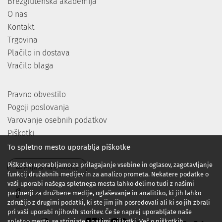
Brezglutenska akademija
O nas
Kontakt
Trgovina
Plačilo in dostava
Vračilo blaga
Pravno obvestilo
Pogoji poslovanja
Varovanje osebnih podatkov
Piškotki
To spletno mesto uporablja piškotke
Piškotke uporabljamo za prilagajanje vsebine in oglasov, zagotavljanje
Prijava na e-novice
funkcij družabnih medijev in za analizo prometa. Nekatere podatke o
vaši uporabi našega spletnega mesta lahko delimo tudi z našimi
partnerji za družbene medije, oglaševanje in analitiko, ki jih lahko
združijo z drugimi podatki, ki ste jim jih posredovali ali ki so jih zbrali
pri vaši uporabi njihovih storitev. Če še naprej uporabljate naše
spletno mesto, se strinjate z našimi piškotki.
Več o piškotkih.