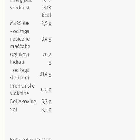
Energijska
kJ /
vrednost
338
kcal
Maščobe
2,9 g
- od tega
nasičene
0,4 g
maščobe
Ogljikovi
70,2
hidrati
g
- od tega
31,4 g
sladkorji
Prehranske
0,0 g
vlaknine
Beljakovine
5,2 g
Sol
8,3 g
Neto količina: 40 g