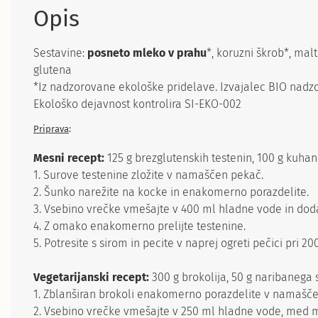
Opis
Sestavine:
posneto mleko v prahu
*, koruzni škrob*, mal
glutena
*Iz nadzorovane ekološke pridelave. Izvajalec BIO nadzo
Ekološko dejavnost kontrolira SI-EKO-002
Priprava
:
Mesni recept:
125 g brezglutenskih testenin, 100 g kuha
1. Surove testenine zložite v namaščen pekač.
2. Šunko narežite na kocke in enakomerno porazdelite.
3. Vsebino vrečke vmešajte v 400 ml hladne vode in dod
4. Z omako enakomerno prelijte testenine.
5. Potresite s sirom in pecite v naprej ogreti pečici pri 
Vegetarijanski recept:
300 g brokolija, 50 g naribanega s
1. Zblanširan brokoli enakomerno porazdelite v namašč
2. Vsebino vrečke vmešajte v 250 ml hladne vode, med meš