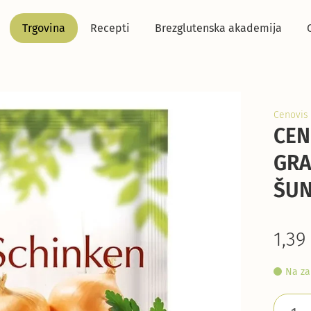
Trgovina
Recepti
Brezglutenska akademija
Cenovis
CEN
GRA
ŠUN
1,39
Na za