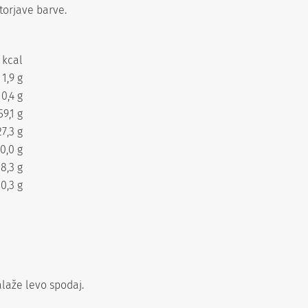
atorjave barve.
 kcal
1,9 g
0,4 g
59,1 g
27,3 g
0,0 g
18,3 g
10,3 g
laže levo spodaj.