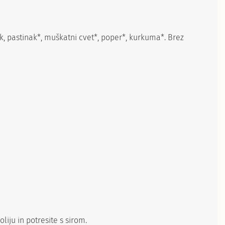
ek, pastinak*, muškatni cvet*, poper*, kurkuma*. Brez
iju in potresite s sirom.