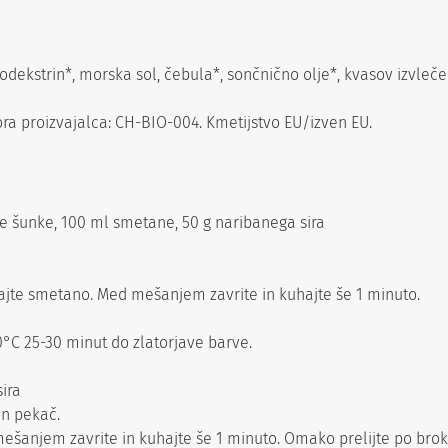
todekstrin*, morska sol, čebula*, sončnično olje*, kvasov izvleč
ra proizvajalca: CH-BIO-004. Kmetijstvo EU/izven EU.
ne šunke, 100 ml smetane, 50 g naribanega sira
ajte smetano. Med mešanjem zavrite in kuhajte še 1 minuto.
200°C 25-30 minut do zlatorjave barve.
ira
en pekač.
anjem zavrite in kuhajte še 1 minuto. Omako prelijte po brokol