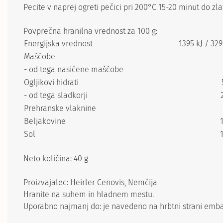
Pecite v naprej ogreti pečici pri 200°C 15-20 minut do zl
Povprečna hranilna vrednost za 100 g:
Energijska vrednost
1395 kJ / 329
Maščobe
- od tega nasičene maščobe
Ogljikovi hidrati
- od tega sladkorji
Prehranske vlaknine
Beljakovine
Sol
Neto količina: 40 g
Proizvajalec: Heirler Cenovis, Nemčija
Hranite na suhem in hladnem mestu.
Uporabno najmanj do: je navedeno na hrbtni strani emba