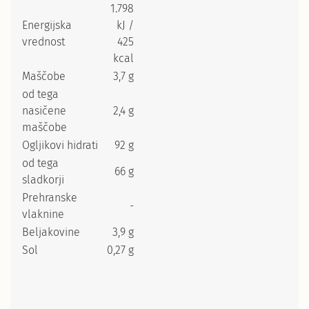
1.798
Energijska
kJ /
vrednost
425
kcal
Maščobe
3,7 g
od tega
nasičene
2,4 g
maščobe
Ogljikovi hidrati
92 g
od tega
66 g
sladkorji
Prehranske
-
vlaknine
Beljakovine
3,9 g
Sol
0,27 g