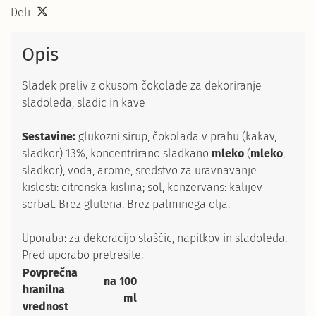
Deli
Opis
Sladek preliv z okusom čokolade za dekoriranje
sladoleda, sladic in kave
Sestavine:
glukozni sirup, čokolada v prahu (kakav,
sladkor) 13%, koncentrirano sladkano
mleko
(
mleko
,
sladkor), voda, arome, sredstvo za uravnavanje
kislosti: citronska kislina; sol, konzervans: kalijev
sorbat. Brez glutena. Brez palminega olja.
Uporaba: za dekoracijo slaščic, napitkov in sladoleda.
Pred uporabo pretresite.
Povprečna
na 100
hranilna
ml
vrednost