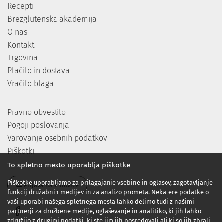
Recepti
Brezglutenska akademija
O nas
Kontakt
Trgovina
Plačilo in dostava
Vračilo blaga
Pravno obvestilo
Pogoji poslovanja
Varovanje osebnih podatkov
Piškotki
To spletno mesto uporablja piškotke
Piškotke uporabljamo za prilagajanje vsebine in oglasov, zagotavljanje
Prijava na e-novice
funkcij družabnih medijev in za analizo prometa. Nekatere podatke o
vaši uporabi našega spletnega mesta lahko delimo tudi z našimi
partnerji za družbene medije, oglaševanje in analitiko, ki jih lahko
združijo z drugimi podatki, ki ste jim jih posredovali ali ki so jih zbrali