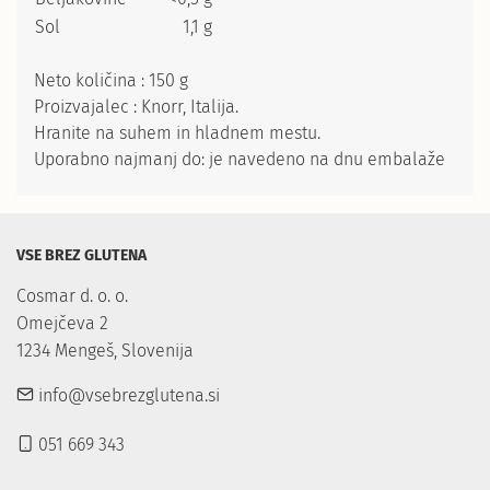
Sol
1,1 g
Neto količina : 150 g
Proizvajalec : Knorr, Italija.
Hranite na suhem in hladnem mestu.
Uporabno najmanj do: je navedeno na dnu embalaže
VSE BREZ GLUTENA
Cosmar d. o. o.

Omejčeva 2

1234 Mengeš, Slovenija
info@vsebrezglutena.si
051 669 343