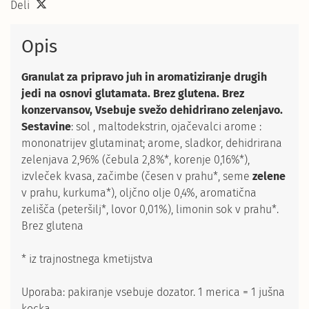
Deli
Opis
Granulat za pripravo juh in aromatiziranje drugih
jedi na osnovi glutamata. Brez glutena. Brez
konzervansov, Vsebuje svežo dehidrirano zelenjavo.
Sestavine
: sol , maltodekstrin, ojačevalci arome :
mononatrijev glutaminat; arome, sladkor, dehidrirana
zelenjava 2,96% (čebula 2,8%*, korenje 0,16%*),
izvleček kvasa, začimbe (česen v prahu*, seme
zelene
v prahu, kurkuma*), oljčno olje 0,4%, aromatična
zelišča (peteršilj*, lovor 0,01%), limonin sok v prahu*.
Brez glutena
* iz trajnostnega kmetijstva
Uporaba: pakiranje vsebuje dozator. 1 merica = 1 jušna
kocka.