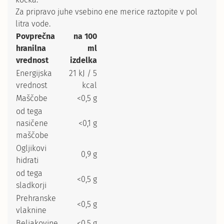
Za pripravo juhe vsebino ene merice raztopite v pol
litra vode.
Povprečna
na 100
hranilna
ml
vrednost
izdelka
Energijska
21 kJ / 5
vrednost
kcal
Maščobe
<0,5 g
od tega
nasičene
<0,1 g
maščobe
Ogljikovi
0,9 g
hidrati
od tega
<0,5 g
sladkorji
Prehranske
<0,5 g
vlaknine
Beljakovine
<0,5 g