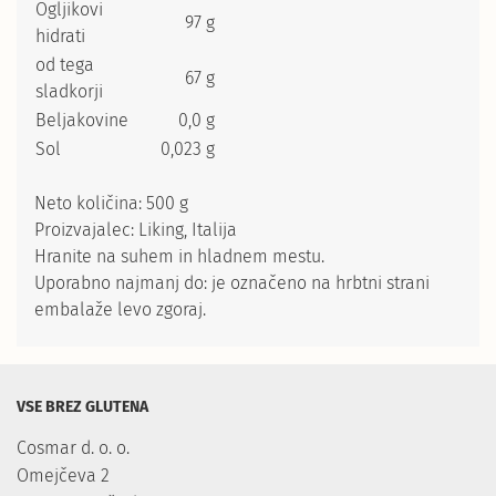
Ogljikovi
97 g
hidrati
od tega
67 g
sladkorji
Beljakovine
0,0 g
Sol
0,023 g
Neto količina: 500 g
Proizvajalec: Liking, Italija
Hranite na suhem in hladnem mestu.
Uporabno najmanj do: je označeno na hrbtni strani
embalaže levo zgoraj.
VSE BREZ GLUTENA
Cosmar d. o. o.

Omejčeva 2
