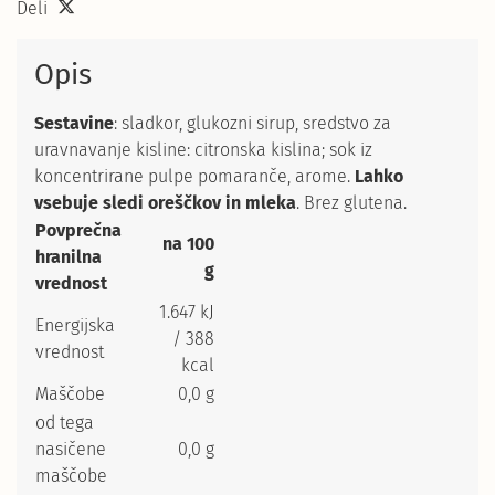
Deli
Opis
Sestavine
: sladkor, glukozni sirup, sredstvo za
uravnavanje kisline: citronska kislina; sok iz
koncentrirane pulpe pomaranče, arome.
Lahko
vsebuje sledi oreščkov in mleka
. Brez glutena.
Povprečna
na 100
hranilna
g
vrednost
1.647 kJ
Energijska
/ 388
vrednost
kcal
Maščobe
0,0 g
od tega
nasičene
0,0 g
maščobe