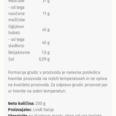
Maščobe
37 g
- od tega
nasičene
11 g
maščobe
Ogljikovi
45 g
hidrati
- od tega
40 g
sladkorji
Beljakovine
7,6 g
Sol
0,09 g
Formacija grudic v proizvodu je naravna posledica
hrambe proizvoda na nizkih temperaturah in ne vpliva
na kvaliteto proizvoda. Za odpravo grudic proizvod par
ur hranite na sobni temperaturi.
Neto količina:
200 g
Proizvajalec
: Lindt Italija
Shranjujte
na hladnem mestu, stran od vira toplote.