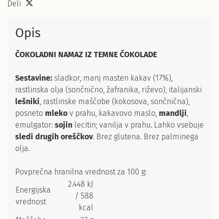
Deli
Opis
ČOKOLADNI NAMAZ IZ TEMNE ČOKOLADE
Sestavine:
sladkor, manj masten kakav (17%),
rastlinska olja (sončnično, žafranika, riževo), italijanski
lešniki
, rastlinske maščobe (kokosova, sončnična),
posneto
mleko
v prahu, kakavovo maslo,
mandlji
,
emulgator:
sojin
lecitin; vanilja v prahu. Lahko vsebuje
sledi drugih oreščkov
. Brez glutena. Brez palminega
olja.
Povprečna hranilna vrednost za 100 g:
2.448 kJ
Energijska
/ 588
vrednost
kcal