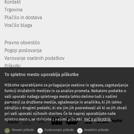
Kontakt
Trgovina
Plačilo in dostava
Vračilo blaga
Pravno obvestilo
Pogoji poslovanja
Varovanje osebnih podatkov
Piškotki
To spletno mesto uporablja piškotke
Piškotke uporabljamo za prilagajanje vsebine in oglasov, zagotavljanje
Prijava na e-novice
funkcij družabnih medijev in za analizo prometa. Nekatere podatke o
vaši uporabi našega spletnega mesta lahko delimo tudi z našimi
partnerji za družbene medije, oglaševanje in analitiko, ki jih lahko
združijo z drugimi podatki, ki ste jim jih posredovali ali ki so jih zbrali
pri vaši uporabi njihovih storitev. Če še naprej uporabljate naše
spletno mesto, se strinjate z našimi piškotki.
Več o piškotkih.
Obvezni piškotki
Funkcionalni piškotki
Analitični piškotki