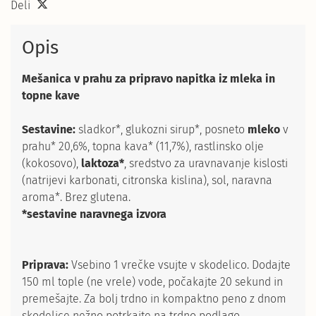
Deli
Opis
Mešanica v prahu za pripravo napitka iz mleka in
topne kave
Sestavine:
sladkor*, glukozni sirup*, posneto
mleko
v
prahu* 20,6%, topna kava* (11,7%), rastlinsko olje
(kokosovo),
laktoza*
, sredstvo za uravnavanje kislosti
(natrijevi karbonati, citronska kislina), sol, naravna
aroma*. Brez glutena.
*sestavine naravnega izvora
Priprava:
Vsebino 1 vrečke vsujte v skodelico. Dodajte
150 ml tople (ne vrele) vode, počakajte 20 sekund in
premešajte. Za bolj trdno in kompaktno peno z dnom
skodelice nežno potrkajte na trdno podlago.