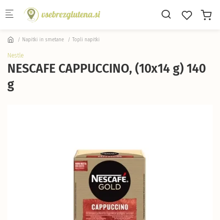
Skip to main content
Napitki in smetane
Topli napitki
Nestle
NESCAFE CAPPUCCINO, (10x14 g) 140
g