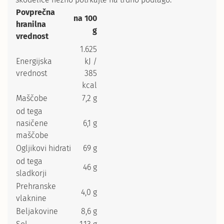
Povprečna
na 100
hranilna
g
vrednost
1.625
Energijska
kJ /
vrednost
385
kcal
Maščobe
7,2 g
od tega
nasičene
6,1 g
maščobe
Ogljikovi hidrati
69 g
od tega
46 g
sladkorji
Prehranske
4,0 g
vlaknine
Beljakovine
8,6 g