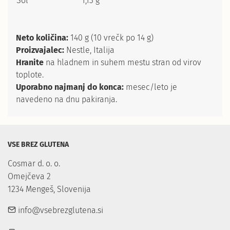
Sol
1,13 g
Neto količina:
140 g (10 vrečk po 14 g)
Proizvajalec:
Nestle, Italija
Hranite
na hladnem in suhem mestu stran od virov
toplote.
Uporabno najmanj do konca:
mesec/leto je
navedeno na dnu pakiranja.
VSE BREZ GLUTENA
Cosmar d. o. o.

Omejčeva 2

1234 Mengeš, Slovenija
info@vsebrezglutena.si