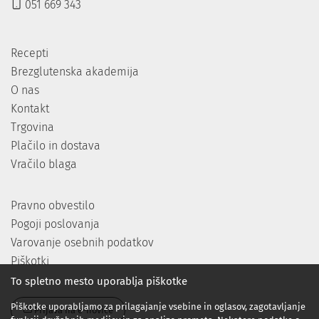
051 669 343
Recepti
Brezglutenska akademija
O nas
Kontakt
Trgovina
Plačilo in dostava
Vračilo blaga
Pravno obvestilo
Pogoji poslovanja
Varovanje osebnih podatkov
Piškotki
To spletno mesto uporablja piškotke
Piškotke uporabljamo za prilagajanje vsebine in oglasov, zagotavljanje
Prijava na e-novice