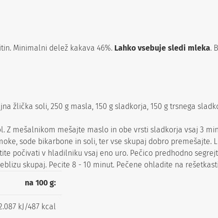
itin. Minimalni delež kakava 46%.
Lahko vsebuje sledi mleka
. 
a žlička soli, 250 g masla, 150 g sladkorja, 150 g trsnega sladkor
sol. Z mešalnikom mešajte maslo in obe vrsti sladkorja vsaj 3 
moke, sode bikarbone in soli, ter vse skupaj dobro premešajte. L
te počivati v hladilniku vsaj eno uro. Pečico predhodno segrejte
blizu skupaj. Pecite 8 - 10 minut. Pečene ohladite na rešetkasti
na 100 g:
2.087 kJ/487 kcal