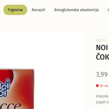
Trgovina
Recepti
Brezglutenska akademija
Noi Voi
NOI
ČOK
3,99
Ni na
Vnesite
zopet n