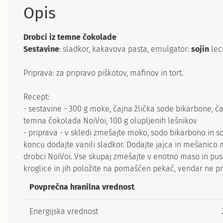
Opis
Drobci iz temne čokolade
Sestavine
: sladkor, kakavova pasta, emulgator:
sojin
lec
Priprava: za pripravo piškotov, mafinov in tort.
Recept:
- sestavine - 300 g moke, čajna žlička sode bikarbone, čajn
temna čokolada NoiVoi, 100 g olupljenih lešnikov
- priprava - v skledi zmešajte moko, sodo bikarbono in 
koncu dodajte vanili sladkor. Dodajte jajca in mešanico 
drobci NoiVoi. Vse skupaj zmešajte v enotno maso in pusti
kroglice in jih položite na pomaščen pekač, vendar ne pre
Povprečna hranilna vrednost
Energijska vrednost