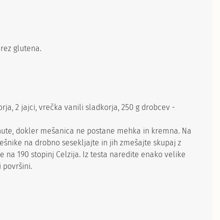
Brez glutena.
ja, 2 jajci, vrečka vanili sladkorja, 250 g drobcev -
minute, dokler mešanica ne postane mehka in kremna. Na
ešnike na drobno sesekljajte in jih zmešajte skupaj z
 na 190 stopinj Celzija. Iz testa naredite enako velike
 površini.