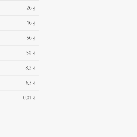
26 g
16 g
56 g
50 g
8,2 g
6,3 g
0,01 g