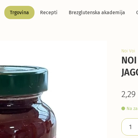
Trgovina
Recepti
Brezglutenska akademija
Noi Voi
NOI
JAG
2,29
Na za