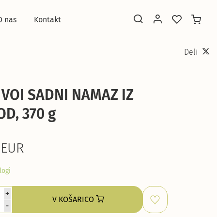
O nas
Kontakt
Deli
 VOI SADNI NAMAZ IZ
OD, 370 g
 EUR
logi
+
V KOŠARICO
-