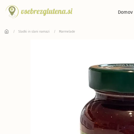
Skip to main content
Domov
Sladki in slani namazi
Marmelade