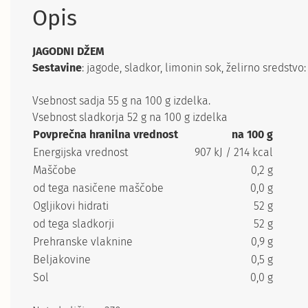
Opis
JAGODNI DŽEM
Sestavine
: jagode, sladkor, limonin sok, želirno sredstvo:
Vsebnost sadja 55 g na 100 g izdelka.
Vsebnost sladkorja 52 g na 100 g izdelka
Povprečna hranilna vrednost
na 100 g
Energijska vrednost
907 kJ / 214 kcal
Maščobe
0,2 g
od tega nasičene maščobe
0,0 g
Ogljikovi hidrati
52 g
od tega sladkorji
52 g
Prehranske vlaknine
0,9 g
Beljakovine
0,5 g
Sol
0,0 g