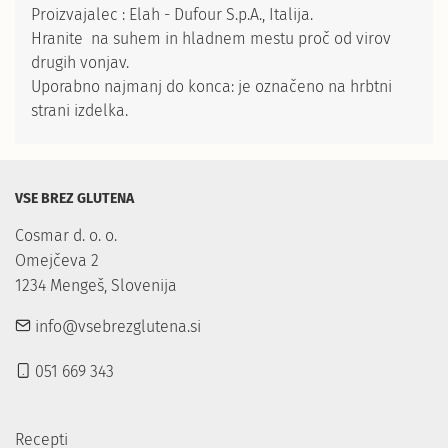
Proizvajalec : Elah - Dufour S.p.A., Italija.
Hranite na suhem in hladnem mestu proč od virov
drugih vonjav.
Uporabno najmanj do konca: je označeno na hrbtni
strani izdelka.
VSE BREZ GLUTENA
Cosmar d. o. o.

Omejčeva 2

1234 Mengeš, Slovenija
info@vsebrezglutena.si
051 669 343
Recepti