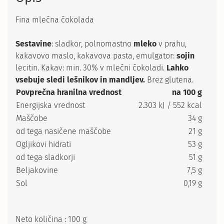
Fina mlečna čokolada
Sestavine
: sladkor, polnomastno
mleko
v prahu,
kakavovo maslo, kakavova pasta, emulgator:
sojin
lecitin. Kakav: min. 30% v mlečni čokoladi.
Lahko
vsebuje sledi lešnikov in mandljev.
Brez glutena.
Povprečna hranilna vrednost
na 100 g
Energijska vrednost
2.303 kJ / 552 kcal
Maščobe
34 g
od tega nasičene maščobe
21 g
Ogljikovi hidrati
53 g
od tega sladkorji
51 g
Beljakovine
7,5 g
Sol
0,19 g
Neto količina : 100 g