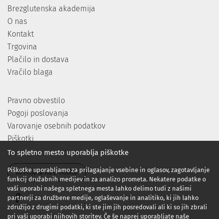
Brezglutenska akademija
O nas
Kontakt
Trgovina
Plačilo in dostava
Vračilo blaga
Pravno obvestilo
Pogoji poslovanja
Varovanje osebnih podatkov
Piškotki
To spletno mesto uporablja piškotke
Piškotke uporabljamo za prilagajanje vsebine in oglasov, zagotavljanje
Prijava na e-novice
funkcij družabnih medijev in za analizo prometa. Nekatere podatke o
vaši uporabi našega spletnega mesta lahko delimo tudi z našimi
partnerji za družbene medije, oglaševanje in analitiko, ki jih lahko
združijo z drugimi podatki, ki ste jim jih posredovali ali ki so jih zbrali
pri vaši uporabi njihovih storitev. Če še naprej uporabljate naše