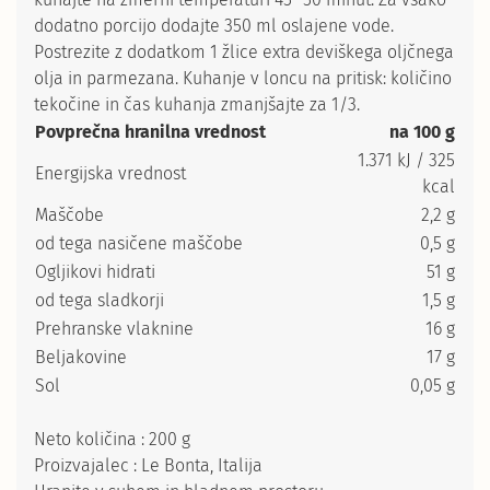
dodatno porcijo dodajte 350 ml oslajene vode.
Postrezite z dodatkom 1 žlice extra deviškega oljčnega
olja in parmezana. Kuhanje v loncu na pritisk: količino
tekočine in čas kuhanja zmanjšajte za 1/3.
Povprečna hranilna vrednost
na 100 g
1.371 kJ / 325
Energijska vrednost
kcal
Maščobe
2,2 g
od tega nasičene maščobe
0,5 g
Ogljikovi hidrati
51 g
od tega sladkorji
1,5 g
Prehranske vlaknine
16 g
Beljakovine
17 g
Sol
0,05 g
Neto količina : 200 g
Proizvajalec : Le Bonta, Italija