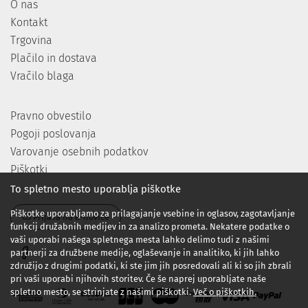
O nas
Kontakt
Trgovina
Plačilo in dostava
Vračilo blaga
Pravno obvestilo
Pogoji poslovanja
Varovanje osebnih podatkov
Piškotki
To spletno mesto uporablja piškotke
Piškotke uporabljamo za prilagajanje vsebine in oglasov, zagotavljanje
Prijava na e-novice
funkcij družabnih medijev in za analizo prometa. Nekatere podatke o
vaši uporabi našega spletnega mesta lahko delimo tudi z našimi
partnerji za družbene medije, oglaševanje in analitiko, ki jih lahko
združijo z drugimi podatki, ki ste jim jih posredovali ali ki so jih zbrali
pri vaši uporabi njihovih storitev. Če še naprej uporabljate naše
spletno mesto, se strinjate z našimi piškotki.
Več o piškotkih.