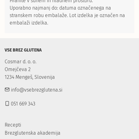
Hranite v suhem in hladnem prostoru.
Uporabno najmanj do: datuma označenega na
stranskem robu embalaže. Lot izdelka je označen na
embalaži izdelka.
VSE BREZ GLUTENA
Cosmar d. o. o.

Omejčeva 2

1234 Mengeš, Slovenija
info@vsebrezglutena.si
051 669 343
Recepti
Brezglutenska akademija