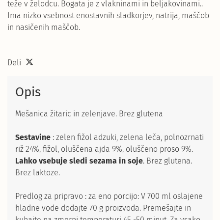
teže v želodcu. Bogata je z vlakninami in beljakovinami..
Ima nizko vsebnost enostavnih sladkorjev, natrija, maščob
in nasičenih maščob.
Deli
Opis
Mešanica žitaric in zelenjave. Brez glutena
Sestavine
: zelen fižol adzuki, zelena leča, polnozrnati
riž 24%, fižol, oluščena ajda 9%, oluščeno proso 9%.
Lahko vsebuje sledi sezama in soje
. Brez glutena.
Brez laktoze.
Predlog za pripravo : za eno porcijo: V 700 ml oslajene
hladne vode dodajte 70 g proizvoda. Premešajte in
kuhajte na zmerni temperaturi 45 -50 minut. Za vsako