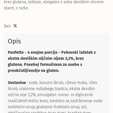
brez glutena, laktoze, obogaten z extra deviškim olivnim
oljem, z nizko
Deli
Opis
Panfette - 4 enojne porcije - Pekovski izdelek z
ekstra deviškim oljčnim oljem 3,2%, brez
glutena. Posebej formulirano za osebe s
preobčutljivostjo na gluten.
Sestavine
: voda, koruzni škrob, riževa moka, rižev
škrob, vlaknine indijskega trpotca, ekstra deviško
oljčno olje 3,2%, emulgator: mono- in digliceridi
maščobnih kislin; kvas, sredstvo za zadrževanje vode:
sorbitolni sirup; glukozno-fruktozni sirup, sol,
zgoščevalna sredstva: guar gumi, ksantan gum;