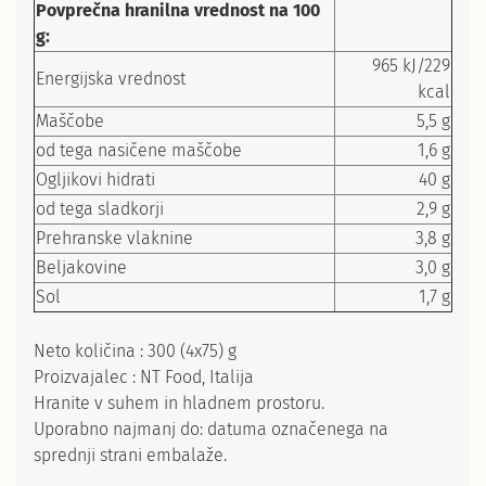
Povprečna hranilna vrednost na 100
g:
965 kJ/229
Energijska vrednost
kcal
Maščobe
5,5 g
od tega nasičene maščobe
1,6 g
Ogljikovi hidrati
40 g
od tega sladkorji
2,9 g
Prehranske vlaknine
3,8 g
Beljakovine
3,0 g
Sol
1,7 g
Neto količina : 300 (4x75) g
Proizvajalec : NT Food, Italija
Hranite v suhem in hladnem prostoru.
Uporabno najmanj do: datuma označenega na
sprednji strani embalaže.