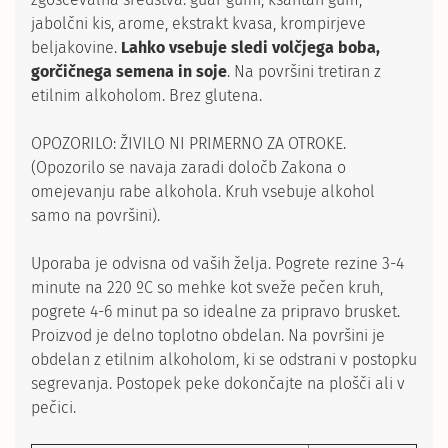
jabolčni kis, arome, ekstrakt kvasa, krompirjeve
beljakovine.
Lahko vsebuje sledi volčjega boba,
gorčičnega semena in soje
. Na površini tretiran z
etilnim alkoholom. Brez glutena.
OPOZORILO: ŽIVILO NI PRIMERNO ZA OTROKE.
(Opozorilo se navaja zaradi določb Zakona o
omejevanju rabe alkohola. Kruh vsebuje alkohol
samo na površini).
Uporaba je odvisna od vaših želja. Pogrete rezine 3-4
minute na 220 ºC so mehke kot sveže pečen kruh,
pogrete 4-6 minut pa so idealne za pripravo brusket.
Proizvod je delno toplotno obdelan. Na površini je
obdelan z etilnim alkoholom, ki se odstrani v postopku
segrevanja. Postopek peke dokončajte na plošči ali v
pečici.