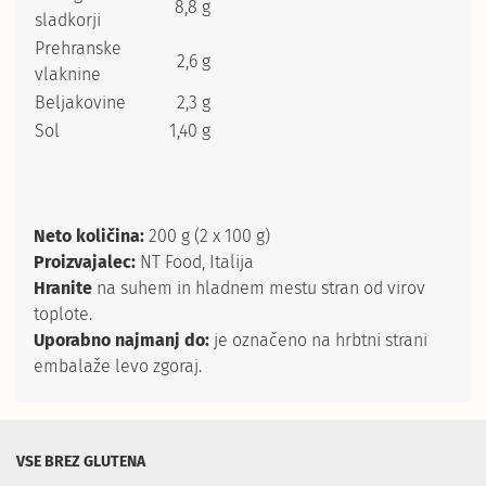
8,8 g
sladkorji
Prehranske
2,6 g
vlaknine
Beljakovine
2,3 g
Sol
1,40 g
Neto količina:
200 g (2 x 100 g)
Proizvajalec:
NT Food, Italija
Hranite
na suhem in hladnem mestu stran od virov
toplote.
Uporabno najmanj do:
je označeno na hrbtni strani
embalaže levo zgoraj.
VSE BREZ GLUTENA