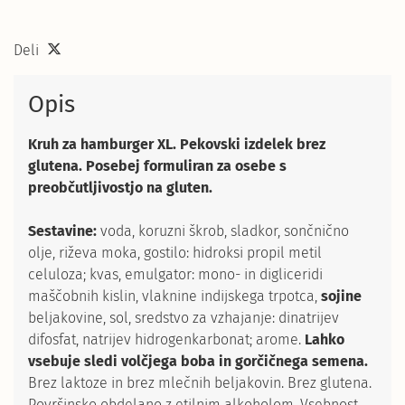
Deli
Opis
Kruh za hamburger XL. Pekovski izdelek brez
glutena. Posebej formuliran za osebe s
preobčutljivostjo na gluten.
Sestavine:
voda, koruzni škrob, sladkor, sončnično
olje, riževa moka, gostilo: hidroksi propil metil
celuloza; kvas, emulgator: mono- in digliceridi
maščobnih kislin, vlaknine indijskega trpotca,
sojine
beljakovine, sol, sredstvo za vzhajanje: dinatrijev
difosfat, natrijev hidrogenkarbonat; arome.
Lahko
vsebuje sledi volčjega boba in gorčičnega semena.
Brez laktoze in brez mlečnih beljakovin. Brez glutena.
Površinsko obdelano z etilnim alkoholom. Vsebnost