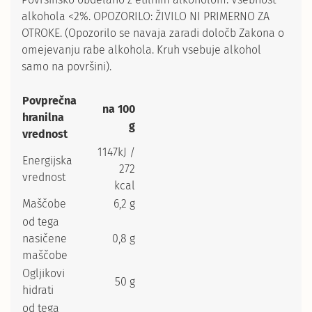
alkohola <2%. OPOZORILO: ŽIVILO NI PRIMERNO ZA
OTROKE. (Opozorilo se navaja zaradi določb Zakona o
omejevanju rabe alkohola. Kruh vsebuje alkohol
samo na površini).
Povprečna
na 100
hranilna
g
vrednost
1147kJ /
Energijska
272
vrednost
kcal
Maščobe
6,2 g
od tega
nasičene
0,8 g
maščobe
Ogljikovi
50 g
hidrati
od tega