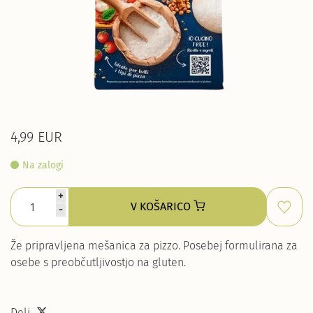
4,99 EUR
Na zalogi
+
V KOŠARICO
-
Že pripravljena mešanica za pizzo. Posebej formulirana za
osebe s preobčutljivostjo na gluten.
Deli