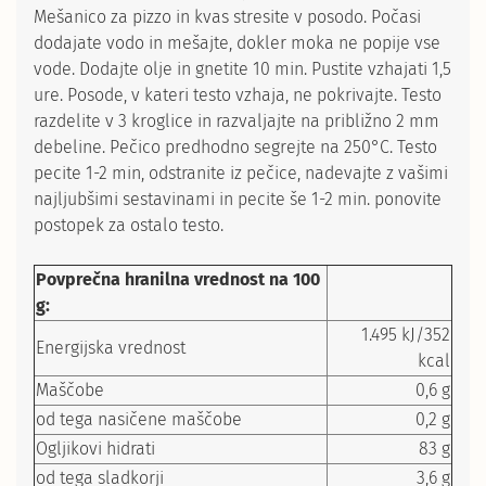
Mešanico za pizzo in kvas stresite v posodo. Počasi
dodajate vodo in mešajte, dokler moka ne popije vse
vode. Dodajte olje in gnetite 10 min. Pustite vzhajati 1,5
ure. Posode, v kateri testo vzhaja, ne pokrivajte. Testo
razdelite v 3 kroglice in razvaljajte na približno 2 mm
debeline. Pečico predhodno segrejte na 250°C. Testo
pecite 1-2 min, odstranite iz pečice, nadevajte z vašimi
najljubšimi sestavinami in pecite še 1-2 min. ponovite
postopek za ostalo testo.
Povprečna hranilna vrednost na 100
g:
1.495 kJ/352
Energijska vrednost
kcal
Maščobe
0,6 g
od tega nasičene maščobe
0,2 g
Ogljikovi hidrati
83 g
od tega sladkorji
3,6 g