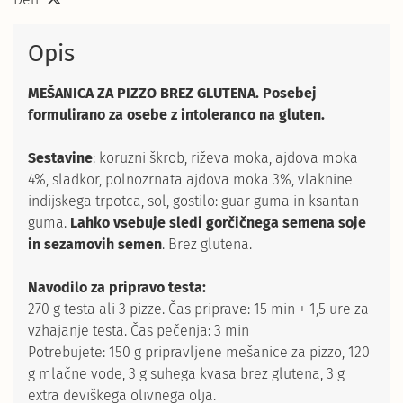
Opis
MEŠANICA ZA PIZZO BREZ GLUTENA. Posebej
formulirano za osebe z intoleranco na gluten.
Sestavine
: koruzni škrob, riževa moka, ajdova moka
4%, sladkor, polnozrnata ajdova moka 3%, vlaknine
indijskega trpotca, sol, gostilo: guar guma in ksantan
guma.
Lahko vsebuje sledi gorčičnega semena soje
in sezamovih semen
. Brez glutena.
Navodilo za pripravo testa:
270 g testa ali 3 pizze. Čas priprave: 15 min + 1,5 ure za
vzhajanje testa. Čas pečenja: 3 min
Potrebujete: 150 g pripravljene mešanice za pizzo, 120
g mlačne vode, 3 g suhega kvasa brez glutena, 3 g
extra deviškega olivnega olja.