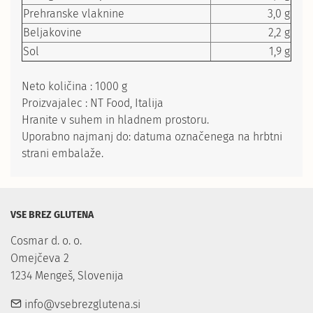
Prehranske vlaknine
3,0 g
Beljakovine
2,2 g
Sol
1,9 g
Neto količina : 1000 g
Proizvajalec : NT Food, Italija
Hranite v suhem in hladnem prostoru.
Uporabno najmanj do: datuma označenega na hrbtni
strani embalaže.
VSE BREZ GLUTENA
Cosmar d. o. o.

Omejčeva 2

1234 Mengeš, Slovenija
info@vsebrezglutena.si