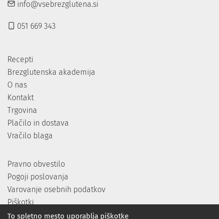
info@vsebrezglutena.si
051 669 343
Recepti
Brezglutenska akademija
O nas
Kontakt
Trgovina
Plačilo in dostava
Vračilo blaga
Pravno obvestilo
Pogoji poslovanja
Varovanje osebnih podatkov
Piškotki
To spletno mesto uporablja piškotke