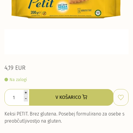
4,19 EUR
Na zalogi
+
V KOŠARICO
-
Keksi PETIT. Brez glutena. Posebej formulirano za osebe s
preobčutljivostjo na gluten.