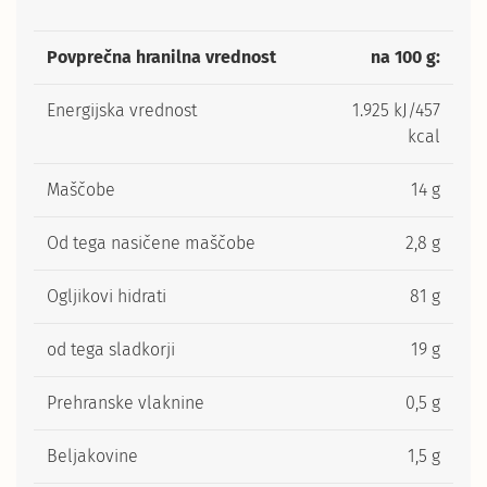
Povprečna hranilna vrednost
na 100 g:
Energijska vrednost
1.925 kJ/457
kcal
Maščobe
14 g
Od tega nasičene maščobe
2,8 g
Ogljikovi hidrati
81 g
od tega sladkorji
19 g
Prehranske vlaknine
0,5 g
Beljakovine
1,5 g