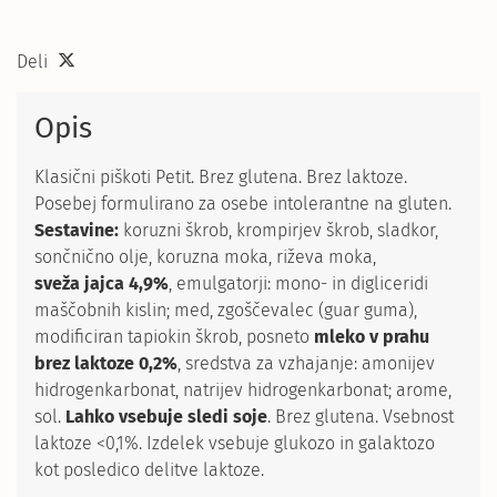
Deli
Opis
Klasični piškoti Petit. Brez glutena. Brez laktoze.
Posebej formulirano za osebe intolerantne na gluten.
Sestavine:
koruzni škrob, krompirjev škrob, sladkor,
sončnično olje, koruzna moka, riževa moka,
sveža
jajca 4,9%
, emulgatorji: mono- in digliceridi
maščobnih kislin; med, zgoščevalec (guar guma),
modificiran tapiokin škrob, posneto
mleko v prahu
brez laktoze 0,2%
, sredstva za vzhajanje: amonijev
hidrogenkarbonat, natrijev hidrogenkarbonat; arome,
sol.
Lahko vsebuje sledi soje
. Brez glutena. Vsebnost
laktoze <0,1%. Izdelek vsebuje glukozo in galaktozo
kot posledico delitve laktoze.