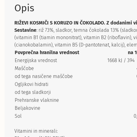
Opis
RIŽEVI
KOSMIČI S K
ORUZO IN ČOKOLADO. Z dodanimi vitam
Sestavine
: riž 73%, sladkor, temna čokolada 13% (sladk
(vitamin B1 (tiamin mononitrat), vitamin B2 (riboflavin), 
(cianokobalamin), vitamin B5 (D-pantotenat, kalcij), el
Povprečna hranilna vrednost
na 1
Energijska vrednost
1668 kJ / 394
Maščobe
od tega nasičene maščobe
Ogljikovi hidrati
od tega sladkorji
Prehranske vlaknine
Beljakovine
Sol
0
Vitamini in minerali: