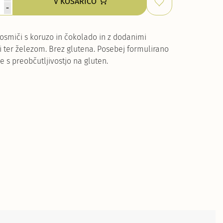
V KOŠARICO
-
kosmiči s koruzo in čokolado in z dodanimi
i ter železom. Brez glutena. Posebej formulirano
e s preobčutljivostjo na gluten.