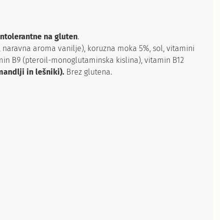
intolerantne na gluten
.
, naravna aroma vanilje), koruzna moka 5%, sol, vitamini
tamin B9 (pteroil-monoglutaminska kislina), vitamin B12
andlji in lešniki).
Brez glutena.