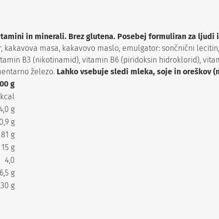
ini in minerali. Brez glutena. Posebej formuliran za ljudi 
or, kakavova masa, kakavovo maslo, emulgator: sončnični lecitin
vitamin B3 (nikotinamid), vitamin B6 (piridoksin hidroklorid), vi
ementarno železo.
Lahko vsebuje sledi mleka, soje in oreškov (m
00 g
 kcal
4,0 g
0,9 g
81 g
15 g
4,0
6,5 g
,30 g