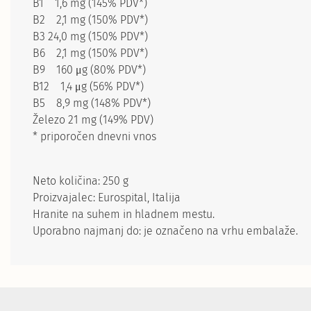
B1 1,6 mg (145% PDV*)
B2 2,1 mg (150% PDV*)
B3 24,0 mg (150% PDV*)
B6 2,1 mg (150% PDV*)
B9 160 μg (80% PDV*)
B12 1,4 μg (56% PDV*)
B5 8,9 mg (148% PDV*)
Železo 21 mg (149% PDV)
* priporočen dnevni vnos
Neto količina: 250 g
Proizvajalec: Eurospital, Italija
Hranite na suhem in hladnem mestu.
Uporabno najmanj do: je označeno na vrhu embalaže.