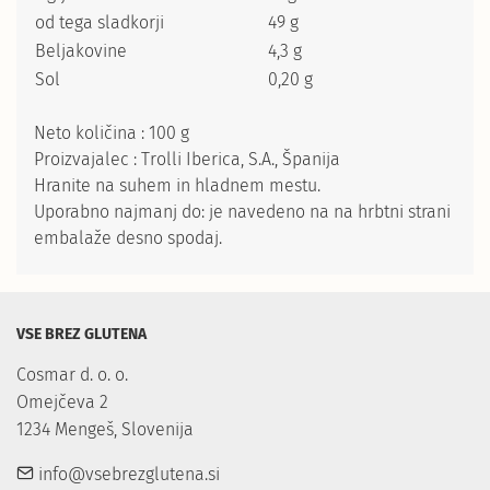
od tega sladkorji
49 g
Beljakovine
4,3 g
Sol
0,20 g
Neto količina : 100 g
Proizvajalec : Trolli Iberica, S.A., Španija
Hranite na suhem in hladnem mestu.
Uporabno najmanj do: je navedeno na na hrbtni strani
embalaže desno spodaj.
VSE BREZ GLUTENA
Cosmar d. o. o.

Omejčeva 2

1234 Mengeš, Slovenija
info@vsebrezglutena.si