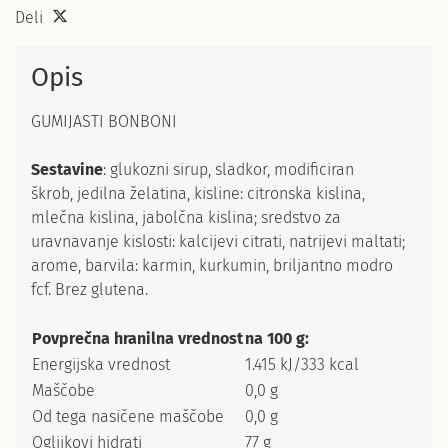
Deli
Opis
GUMIJASTI BONBONI
Sestavine
: glukozni sirup, sladkor, modificiran
škrob, jedilna želatina, kisline: citronska kislina,
mlečna kislina, jabolčna kislina; sredstvo za
uravnavanje kislosti: kalcijevi citrati, natrijevi maltati;
arome, barvila: karmin, kurkumin, briljantno modro
fcf. Brez glutena.
Povprečna hranilna vrednost
na 100 g:
Energijska vrednost
1.415 kJ/333 kcal
Maščobe
0,0 g
Od tega nasičene maščobe
0,0 g
Ogljikovi hidrati
77 g