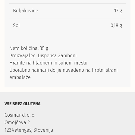
Beljakovine
17 g
Sol
0,18 g
Neto količina: 35 g
Proizvajalec: Dispensa Zaniboni
Hranite na hladnem in suhem mestu
Uporabno najmanj do: je navedeno na hrbtni strani
embalaže
VSE BREZ GLUTENA
Cosmar d. o. o.

Omejčeva 2

1234 Mengeš, Slovenija