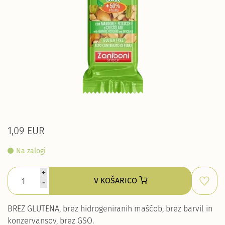
1,09 EUR
Na zalogi
+
V KOŠARICO
-
BREZ GLUTENA, brez hidrogeniranih maščob, brez barvil in
konzervansov, brez GSO.