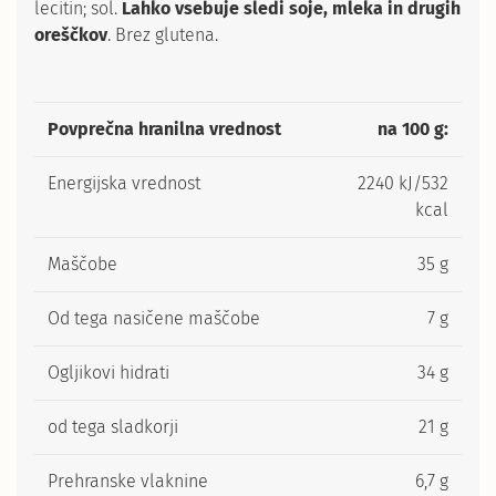
lecitin; sol.
Lahko vsebuje sledi soje, mleka in drugih
oreščkov
. Brez glutena.
Povprečna hranilna vrednost
na 100 g:
Energijska vrednost
2240 kJ/532
kcal
Maščobe
35 g
Od tega nasičene maščobe
7 g
Ogljikovi hidrati
34 g
od tega sladkorji
21 g
Prehranske vlaknine
6,7 g