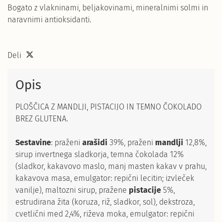
Bogato z vlakninami, beljakovinami, mineralnimi solmi in
naravnimi antioksidanti.
Deli
Opis
PLOŠČICA Z MANDLJI, PISTACIJO IN TEMNO ČOKOLADO
BREZ GLUTENA.
Sestavine
: praženi
arašidi
39%, praženi
mandlji
12,8%,
sirup invertnega sladkorja, temna čokolada 12%
(sladkor, kakavovo maslo, manj masten kakav v prahu,
kakavova masa, emulgator: repični lecitin; izvleček
vanilje), maltozni sirup, pražene
pistacije
5%,
estrudirana žita (koruza, riž, sladkor, sol), dekstroza,
cvetlični med 2,4%, riževa moka, emulgator: repični