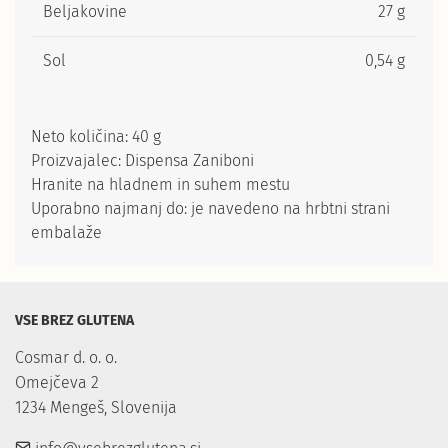
Beljakovine
27 g
Sol
0,54 g
Neto količina: 40 g
Proizvajalec: Dispensa Zaniboni
Hranite na hladnem in suhem mestu
Uporabno najmanj do: je navedeno na hrbtni strani
embalaže
VSE BREZ GLUTENA
Cosmar d. o. o.

Omejčeva 2

1234 Mengeš, Slovenija