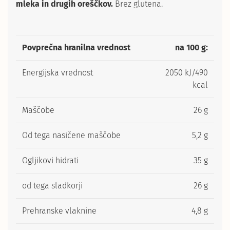
mleka in drugih oreščkov.
Brez glutena.
Povprečna hranilna vrednost
na 100 g:
Energijska vrednost
2050 kJ/490
kcal
Maščobe
26 g
Od tega nasičene maščobe
5,2 g
Ogljikovi hidrati
35 g
od tega sladkorji
26 g
Prehranske vlaknine
4,8 g