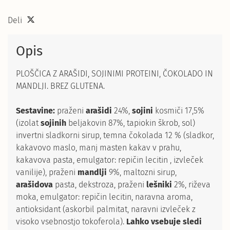
Deli
Opis
PLOŠČICA Z ARAŠIDI, SOJINIMI PROTEINI, ČOKOLADO IN
MANDLJI. BREZ GLUTENA.
Sestavine:
praženi
arašidi
24%,
sojini
kosmiči 17,5%
(izolat
sojinih
beljakovin 87%, tapiokin škrob, sol)
invertni sladkorni sirup, temna čokolada 12 % (sladkor,
kakavovo maslo, manj masten kakav v prahu,
kakavova pasta, emulgator: repičin lecitin , izvleček
vanilije), praženi
mandlji
9%, maltozni sirup,
arašidova
pasta, dekstroza, praženi
lešniki
2%, riževa
moka, emulgator: repičin lecitin, naravna aroma,
antioksidant (askorbil palmitat, naravni izvleček z
visoko vsebnostjo tokoferola).
Lahko vsebuje sledi