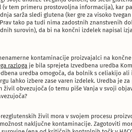
 (v tem primeru prostovoljna informacija), kar p
dnja sarža sledi glutena (ker gre za visoko tvegan
 Prav tako pa tudi nima zadostnih znanstvenih d
dnih surovin), da bi na končni izdelek napisal izj
nenamerne kontaminacije proizvajalci na končne
ega razloga
je bila sprejeta Izvedbena uredba Komis
edbena uredba omogoča, da bolnik s celiakijo ali
rgu lahko izbere zase varen izdelek. Uredba je za
 živil obvezujoča (o temu piše Vanja v svoji objav
avezujoča?
brezglutenskih živil mora v svojem procesu proiz
di možnost naključne kontaminacije. Zagotoviti mo
surovine (ena od kritičnih kontrolnih točk v HAC