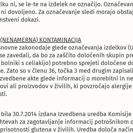
elku ni, se le-te na izdelek ne označijo. Označeva
e ni dovoljeno. Za označevanje sledi morajo obstaj
stveni dokazi.
 (NENAMERNA) KONTAMINACIJA
snovne zakonodaje glede označevanja izdelkov (U
 se zavedali, da bo za zaščito določenih skupin pr
 bolniki s celiakijo) potrebno sprejeti določene 
e. Zato so v členu 36, točka 3 med drugim zapisal
izvedbene akte glede informacij o morebitni in 
ovi ali proizvodov v živilih, ki povzročajo alergije 
ti.
 bila 30.7.2014 izdana Izvedbena uredba Komisije (
htevah za zagotavljanje informacij potrošnikom 
 prisotnosti glutena v živilih. Uredba določa nač