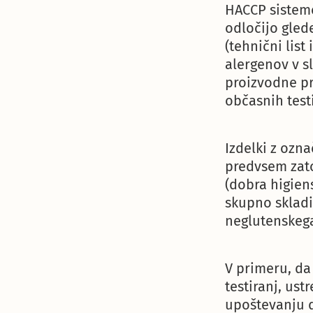
HACCP sistemom
odločijo gled
(tehnični list
alergenov v s
proizvodne pr
občasnih testi
Izdelki z ozn
predvsem zato
(dobra higien
skupno skladi
neglutenskega 
V primeru, da
testiranj, us
upoštevanju d