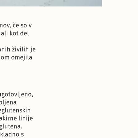
ov, če so v
ali kot del
h živilih je
bom omejila
ugotovljeno,
bljena
eglutenskih
akirne linije
glutena.
skladno s