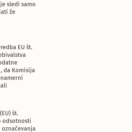
nje sledi samo
ati že
redba EU št.
ebivalstva
dodatne
i, da Komisija
nenamerni
ali
EU) št.
o odsotnosti
in označevanja