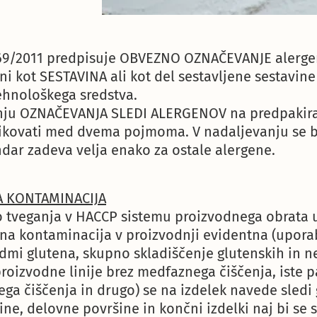
69/2011 predpisuje OBVEZNO OZNAČEVANJE alergen
ni kot SESTAVINA ali kot del sestavljene sestavine 
hnološkega sredstva.
nju OZNAČEVANJA SLEDI ALERGENOV na predpakirani
likovati med dvema pojmoma. V nadaljevanju se 
ndar zadeva velja enako za ostale alergene.
A KONTAMINACIJA
zo tveganja v HACCP sistemu proizvodnega obrata 
žna kontaminacija v proizvodnji evidentna (upora
edmi glutena, skupno skladiščenje glutenskih in n
proizvodne linije brez medfaznega čiščenja, iste p
ga čiščenja in drugo) se na izdelek navede sledi 
ne, delovne površine in končni izdelki naj bi se 