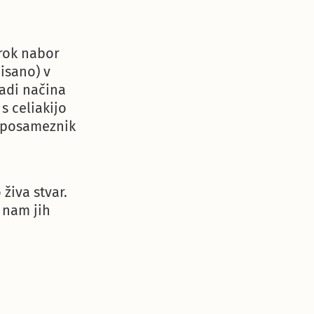
irok nabor
isano) v
radi načina
 celiakijo
o posameznik
 živa stvar.
 nam jih