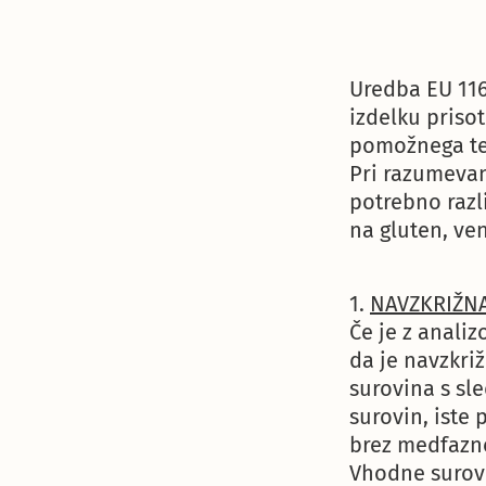
Uredba EU 11
izdelku prisot
pomožnega te
Pri razumeva
potrebno raz
na gluten, ve
1.
NAVZKRIŽN
Če je z anali
da je navzkri
surovina s sl
surovin, iste 
brez medfazne
Vhodne surovi