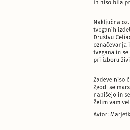
in niso bila p
Naključna oz.
tveganih izde
Društvu Celia
označevanja i
tvegana in se
pri izboru živ
Zadeve niso čr
Zgodi se mars
napišejo in s
Želim vam veli
Avtor: Marjet