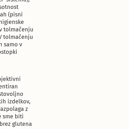
sotnost
ah (pisni
higienske
 v tolmačenju
 V tolmačenju
en samo v
ostopki
jektivni
entiran
ostovoljno
ih izdelkov,
razpolaga z
 sme biti
 brez glutena