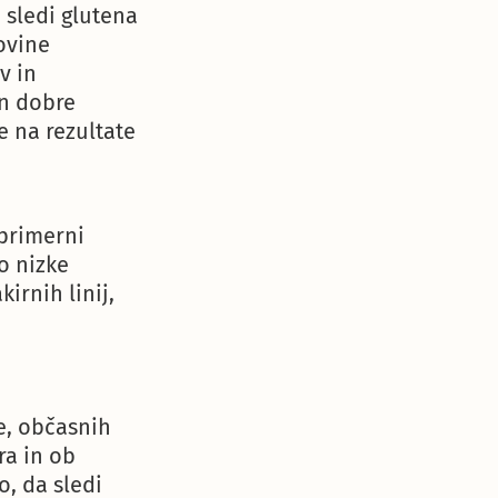
 sledi glutena
ovine
v in
in dobre
e na rezultate
 primerni
o nizke
irnih linij,
e, občasnih
ra in ob
, da sledi