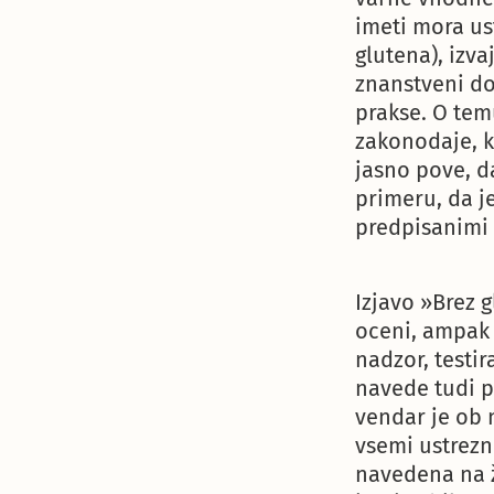
imeti mora us
glutena), izva
znanstveni do
prakse. O tem
zakonodaje, k
jasno pove, d
primeru, da j
predpisanimi
Izjavo »Brez 
oceni, ampak 
nadzor, testir
navede tudi pr
vendar je ob 
vsemi ustrezn
navedena na ž