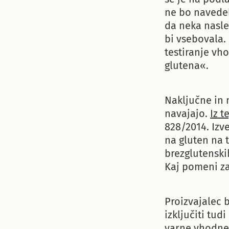
ne bo navedel
da neka nasle
bi vsebovala.
testiranje vho
glutena«.
Naključne in 
navajajo.
Iz t
828/2014. Izv
na gluten na t
brezglutenskih
Kaj pomeni z
Proizvajalec 
izključiti tu
varne vhodne 