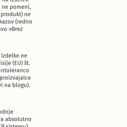
a ne pomeni,
 produkt) ne
okazov (redno
avo »Brez
 izdelke ne
ije (EU) št.
 intoleranco
 proizvajalce
i na blogu).
vodnje
ra absolutno
CP sistemu),