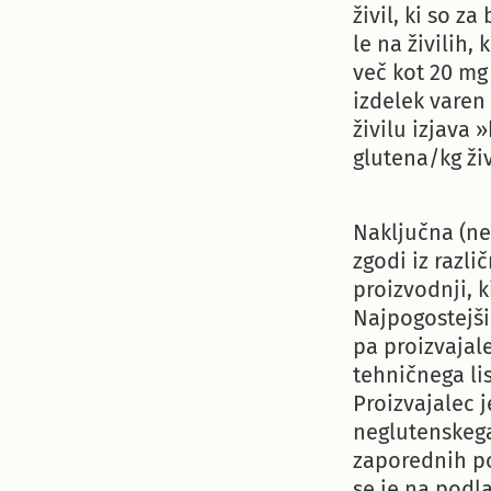
živil, ki so z
le na živilih,
več kot 20 mg
izdelek varen 
živilu izjava
glutena/kg živ
Naključna (ne
zgodi iz razli
proizvodnji, k
Najpogostejši
pa proizvajale
tehničnega li
Proizvajalec 
neglutenskega
zaporednih pon
se je na podla