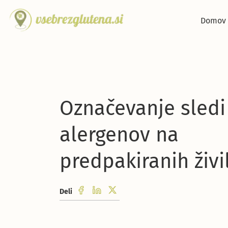
Skip to main content
Domov
Označevanje sledi
alergenov na
predpakiranih živi
Deli