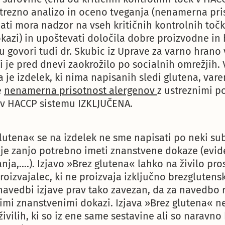
trezno analizo in oceno tveganja (nenamerna pri
jati mora nadzor na vseh kritičnih kontrolnih točk
kazi) in upoštevati določila dobre proizvodne in 
u govori tudi dr. Skubic iz Uprave za varno hrano
i je pred dnevi zaokrožilo po socialnih omrežjih.
a je izdelek, ki nima napisanih sledi glutena, var
e
nenamerna prisotnost alergenov
z ustreznimi p
 v HACCP sistemu IZKLJUČENA.
glutena« se na izdelek ne sme napisati po neki sub
je zanjo potrebno imeti znanstvene dokaze (evid
anja,….). Izjavo »Brez glutena« lahko na živilo pr
oizvajalec, ki ne proizvaja izključno brezglutensk
navedbi izjave prav tako zavezan, da za navedbo 
imi znanstvenimi dokazi. Izjava »Brez glutena« ne
ivilih, ki so iz ene same sestavine ali so naravno