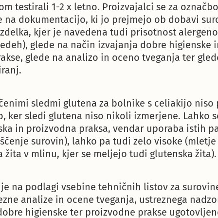
 testirali 1-2 x letno. Proizvajalci se za označbo
e na dokumentacijo, ki jo prejmejo ob dobavi sur
 izdelka, kjer je navedena tudi prisotnost alergeno
ledeh), glede na način izvajanja dobre higienske 
akse, glede na analizo in oceno tveganja ter gled
ranj.
ačenimi sledmi glutena za bolnike s celiakijo niso
, ker sledi glutena niso nikoli izmerjene. Lahko s
ska in proizvodna praksa, vendar uporaba istih pak
ščenje surovin), lahko pa tudi zelo visoke (mletje
žita v mlinu, kjer se meljejo tudi glutenska žita).
 je na podlagi vsebine tehničnih listov za surovin
trezne analize in ocene tveganja, ustreznega nadzo
obre higienske ter proizvodne prakse ugotovljeno