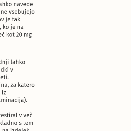
e lahko navede
, ne vsebujejo
v je tak
, ko je na
eč kot 20 mg
dnji lahko
odki v
eti.
na, za katero
 iz
aminacija).
estiral v več
Skladno s tem
a na izdelek