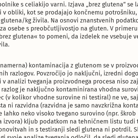
a bolnike s celiakijo varni. Izjava „brez glutena“ s
 ki v obliki, kot se prodajajo končnemu potrošniku
 glutena/kg živila. Na osnovi znanstvenih podatko
za osebe s preobčutljivostjo na gluten. V primeru
 »brez glutena« to pomeni, da izdelek ne vsebuje v
ila.
namerna) kontaminacija z glutenom se v proizvo
čnih razlogov. Povzročijo jo naključni, izredni dog
i v analizi tveganja proizvodnega procesa niso zaj
 razlog je naključno kontaminirana vhodna surovi
c (v kolikor vhodne surovine ni testiral) ne ve, saj
sta ni razvidna (razvidna je samo navzkrižna kont
je lahko neko visoko tvegano surovino (npr. škrob
 izvora) kljub podatkom na tehničnem listu tudi t
ovitvah in s testiranji sledi glutena ni potrdil. 
gi svoje analize tveganja odločil, da sledi gluten