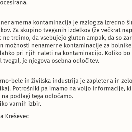
rocesirana.
 nenamerna kontaminacija je razlog za izredno š
lkov. Za skupino tveganih izdelkov (že večkrat nap
c ne trdimo, da vsebujejo gluten ampak, da so za
n možnosti nenamerne kontaminacije za bolnike s
 lahko pri njih naleti na kontaminacijo. Koliko b
il tvegal, je njegova osebna odločitev.
no-bele in živilska industrija je zapletena in zelo
ikaj. Potrošniki pa imamo na voljo informacije, ki
e na podlagi tega odločamo.
ko varnih izbir.
ka Kreševec