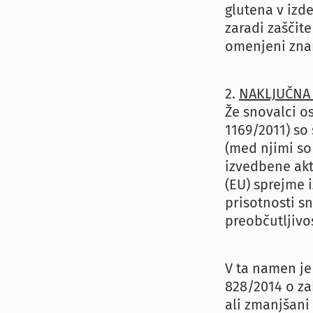
glutena v izd
zaradi zaščit
omenjeni znan
2.
NAKLJUČNA
Že snovalci o
1169/2011) so
(med njimi so
izvedbene akt
(EU) sprejme 
prisotnosti sn
preobčutljivos
V ta namen je
828/2014 o za
ali zmanjšani