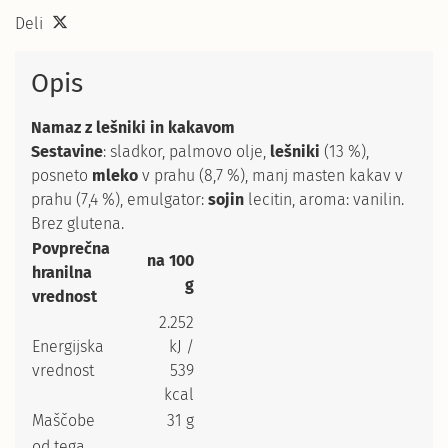
Deli
Opis
Namaz z lešniki in kakavom
Sestavine
: sladkor, palmovo olje,
lešniki
(13 %),
posneto
mleko
v prahu (8,7 %), manj masten kakav v
prahu (7,4 %), emulgator:
sojin
lecitin, aroma: vanilin.
Brez glutena.
Povprečna
na 100
hranilna
g
vrednost
2.252
Energijska
kJ /
vrednost
539
kcal
Maščobe
31 g
od tega