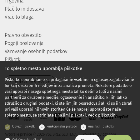
Trgovina
Plačilo in dostava
Vračilo blaga
Pravno obvestilo
Pogoji poslovanja
Varovanje osebnih podatkov
Piškotki
To spletno mesto uporablja piškotke
Piškotke uporabljamo za prilagajanje vsebine in oglasov, zagotavljanje
Prijava na e-novice
funkcij družabnih medijev in za analizo prometa. Nekatere podatke o
vaši uporabi našega spletnega mesta lahko delimo tudi z našimi
partnerji za družbene medije, oglaševanje in analitiko, ki jih lahko
združijo z drugimi podatki, ki ste jim jih posredovali ali ki so jih zbrali
pri vaši uporabi njihovih storitev. Če še naprej uporabljate naše
spletno mesto, se strinjate z našimi piškotki.
Več o piškotkih.
Obvezni piškotki
Funkcionalni piškotki
Analitični piškotki
Avtorske pravice © 2026 VSE BREZ GLUTENA
Powered by
dg1.com