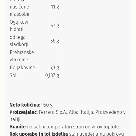
nasičene
11 g
maščobe
Ogljikovi
57 g
hidrati
od tega
56 g
sladkorji
Prehranske
-
vlaknine
Beljakovine
6,3 g
Sol
0,107 g
Neto količina
: 950 g
Proizvajalec
: Ferrero S.p.A., Alba, Italija. Proizvedeno v
Italiji.
Hranite
na sobni temperaturi stran od virov toplote.
Rok uporabe in lot izdelka
sta navedena na pokrovu