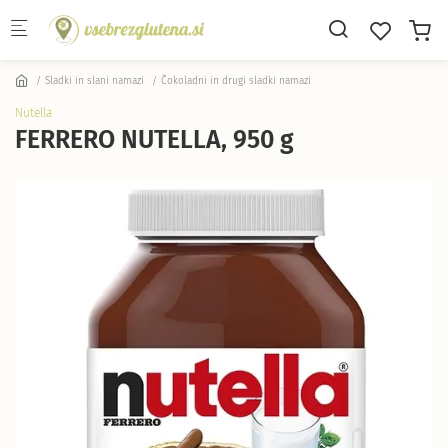
Skip to main content
Sladki in slani namazi
Čokoladni in drugi sladki namazi
Nutella
FERRERO NUTELLA, 950 g