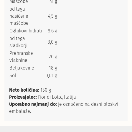
Maščobe
41 g
od tega
nasičene
4,5 g
maščobe
Ogljikovi hidrati
8,6 g
od tega
3,0 g
sladkorji
Prehranske
20 g
vlaknine
Beljakovine
18 g
Sol
0,01 g
Neto količina:
150 g
Proizvajalec:
Fior di Loto., Italija
Uporabno najmanj do:
je označeno na desni ploskvi
embalaže.