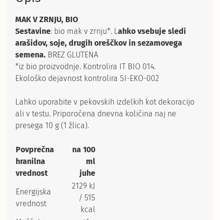
MAK V ZRNJU, BIO
Sestavine
: bio mak v zrnju*. L
ahko vsebuje sledi
arašidov, soje, drugih oreščkov in sezamovega
semena.
BREZ GLUTENA
*iz bio proizvodnje. Kontrolira IT BIO 014.
Ekološko dejavnost kontrolira SI-EKO-002
Lahko uporabite v pekovskih izdelkih kot dekoracijo
ali v testu. Priporočena dnevna količina naj ne
presega 10 g (1 žlica).
Povprečna
na 100
hranilna
ml
vrednost
juhe
2129 kJ
Energijska
/ 515
vrednost
kcal