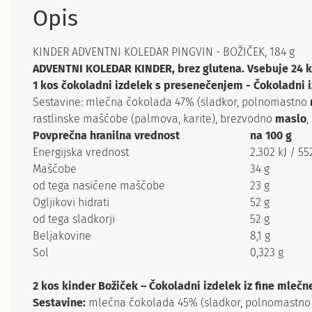
Opis
KINDER ADVENTNI KOLEDAR PINGVIN - BOŽIČEK, 184 g
ADVENTNI KOLEDAR KINDER, brez glutena. Vsebuje 24 ko
1 kos čokoladni izdelek s presenečenjem - Čokoladni i
Sestavine: mlečna čokolada 47% (sladkor, polnomastno
rastlinske maščobe (palmova, karite), brezvodno
maslo
,
Povprečna hranilna vrednost
na 100 g
Energijska vrednost
2.302 kJ / 55
Maščobe
34 g
od tega nasičene maščobe
23 g
Ogljikovi hidrati
52 g
od tega sladkorji
52 g
Beljakovine
8,1 g
Sol
0,323 g
2 kos kinder Božiček – Čokoladni izdelek iz fine mleč
Sestavine:
mlečna čokolada 45% (sladkor, polnomastn