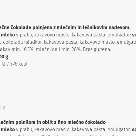
lečne čokolade polnjena z mlečnim in lešnikovim nadevom.
o
mleko
v prahu, kakavovo maslo, kakavova pasta, emulgator:
s
tra čokolada (sladkor, kakavova pasta, kakavovo maslo, emulgat
 Kakav min. 16,5%, mlečni deli min. 28%. Brez glutena.
00 g
 kJ / 576 kcal
0 g
lečnim polnilom in oblit s fino mlečno čokolado
o
mleko
v prahu, kakavovo maslo, kakavova pasta, emulgator:
s