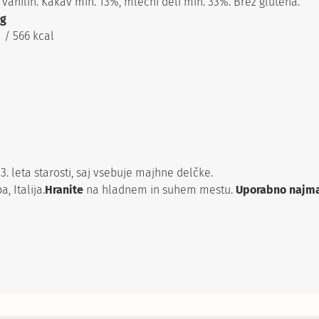
, vanilin. Kakav min. 13%, mlečni deli min. 33%. Brez glutena.
 g
J / 566 kcal
. leta starosti, saj vsebuje majhne delčke.
, Italija.
Hranite
na hladnem in suhem mestu.
Uporabno najma