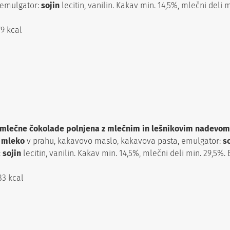
 emulgator:
sojin
lecitin, vanilin. Kakav min. 14,5%, mlečni deli 
79 kcal
ne mlečne čokolade polnjena z mlečnim in lešnikovim nadevom
o
mleko
v prahu, kakavovo maslo, kakavova pasta, emulgator:
s
:
sojin
lecitin, vanilin. Kakav min. 14,5%, mlečni deli min. 29,5%. 
83 kcal