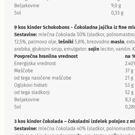
Beljakovine
9,0 g
Sol
0,33 g
9 kos kinder Schokobons - Čokoladna jajčka iz fine m
Sestavine:
mlečna čokolada 50% (sladkor, polnomastn
12,5%, palmovo olje,
lešniki
5,8%, brezvodno
maslo
, ex
arabika, glukozni sirup, emulgator:
sojin
lecitin, vanilin.
Povprečna hranilna vrednost
na 1
Energijska vrednost
2.401
Maščobe
37 g
od tega nasičene maščobe
21 g
Ogljikovi hidrati
53 g
od tega sladkorji
52 g
Beljakovine
8,3 g
Sol
0,28
3 kos kinder čokolada – čokoladni izdelek polnjen z m
Sestavine:
mlečna čokolada 40% (sladkor, polnomastn