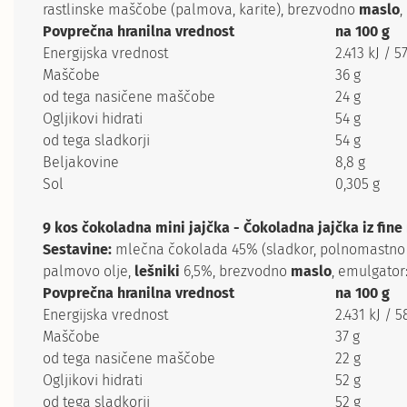
rastlinske maščobe (palmova, karite), brezvodno
maslo
,
Povprečna hranilna vrednost
na 100 g
Energijska vrednost
2.413 kJ / 5
Maščobe
36 g
od tega nasičene maščobe
24 g
Ogljikovi hidrati
54 g
od tega sladkorji
54 g
Beljakovine
8,8 g
Sol
0,305 g
9 kos čokoladna mini jajčka - Čokoladna jajčka iz fi
Sestavine:
mlečna čokolada 45% (sladkor, polnomastn
palmovo olje,
lešniki
6,5%, brezvodno
maslo
, emulgator
Povprečna hranilna vrednost
na 100 g
Energijska vrednost
2.431 kJ / 5
Maščobe
37 g
od tega nasičene maščobe
22 g
Ogljikovi hidrati
52 g
od tega sladkorji
52 g