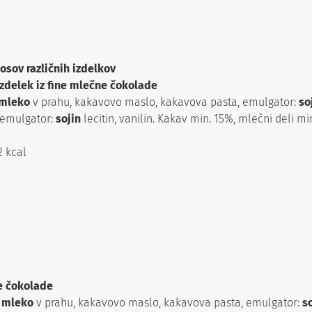
sov različnih izdelkov
zdelek iz fine mlečne čokolade
mleko
v prahu, kakavovo maslo, kakavova pasta, emulgator:
so
 emulgator:
sojin
lecitin, vanilin. Kakav min. 15%, mlečni deli mi
2 kcal
ne čokolade
o
mleko
v prahu, kakavovo maslo, kakavova pasta, emulgator:
s