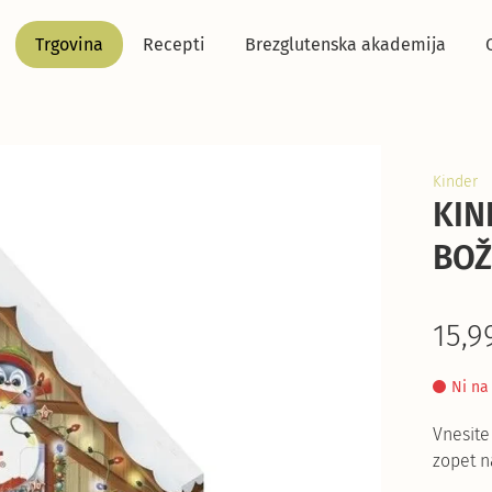
Trgovina
Recepti
Brezglutenska akademija
Kinder
KIN
BOŽ
15,9
Ni na
Vnesite
zopet n