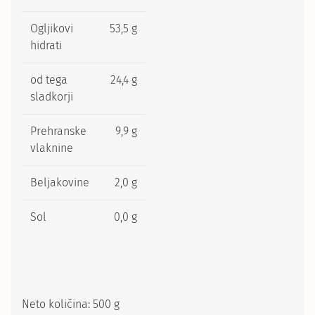
Ogljikovi
53,5 g
hidrati
od tega
24,4 g
sladkorji
Prehranske
9,9 g
vlaknine
Beljakovine
2,0 g
Sol
0,0 g
Neto količina: 500 g