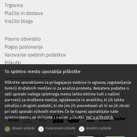
Trgovina
Plačilo in dostava
Vračilo blaga
Pravno obvestilo
Pogoji poslovanja
Varovanje osebnih podatkov
Piškotki
To spletno mesto uporablja piškotke
Piškotke uporabljamo za prilagajanje vsebine in oglasov, zagotavljanje
Prijava na e-novice
funkcij družabnih medijev in za analizo prometa. Nekatere podatke o
vaši uporabi našega spletnega mesta lahko delimo tudi z našimi
partnerji za družbene medije, oglaševanje in analitiko, ki jih lahko
združijo z drugimi podatki, ki ste jim jih posredovali ali ki so jih zbrali
pri vaši uporabi njihovih storitev. Če še naprej uporabljate naše
spletno mesto, se strinjate z našimi piškotki.
Več o piškotkih.
Obvezni piškotki
Funkcionalni piškotki
Analitični piškotki
Avtorske pravice © 2026 VSE BREZ GLUTENA
Powered by
dg1.com