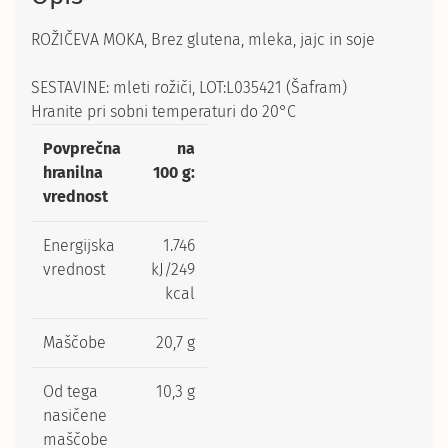
ROŽIČEVA MOKA, Brez glutena, mleka, jajc in soje
SESTAVINE: mleti rožiči, LOT:L035421 (Šafram)
Hranite pri sobni temperaturi do 20°C
Povprečna
na
hranilna
100 g:
vrednost
Energijska
1.746
vrednost
kJ/249
kcal
Maščobe
20,7 g
Od tega
10,3 g
nasičene
maščobe