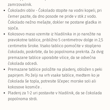
zamrzovalnik.
Čokoladni obliv - Čokolado stopite na vodni kopeli, pri
čemer pazite, da dno posode ne pride v stik z vodo.
Čokolado nežno mešajte, dokler ne postane gladka in
sijoča.
Kokosovo maso vzemite iz hladilnika in jo narežite na
pravokotne tablice, približno 5 centimetrov dolge in 2,5
centimetra široke. Vsako tablico pomočite v stopljeno
čokolado, poskrbite, da bo popolnoma prekrita. Za dvig
premazane tablice uporabite vilice, da se odvečna
čokolada odcedi.
Premazane tablice položite na pladenj, obložen s peki
papirjem. Po želji na vrh vsake tablice, medtem ko je
čokolada še topla, potresite ščepec morske soli ali
kokosove kosmiče .
Pladenj za 1-2 uri postavite v hladilnik, da se čokolada
popolnoma strdi.