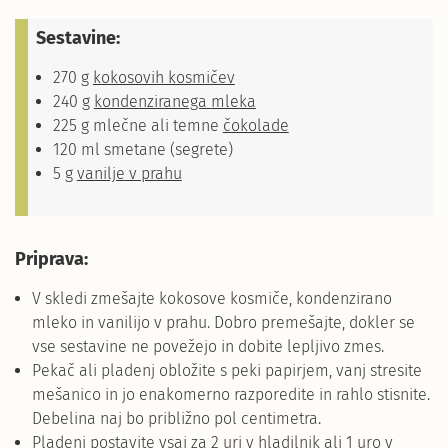
Sestavine:
270 g
kokosovih kosmičev
240 g
kondenziranega
mleka
225 g mlečne ali temne
čokolade
120 ml smetane (segrete)
5 g
vanilje v prahu
Priprava:
V skledi zmešajte kokosove kosmiče, kondenzirano
mleko in vanilijo v prahu. Dobro premešajte, dokler se
vse sestavine ne povežejo in dobite lepljivo zmes.
Pekač ali pladenj obložite s peki papirjem, vanj stresite
mešanico in jo enakomerno razporedite in rahlo stisnite.
Debelina naj bo približno pol centimetra.
Pladenj postavite vsaj za 2 uri v hladilnik ali 1 uro v