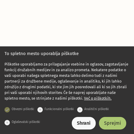
To spletno mesto uporablja piškotke
Piškotke uporabljamo za prilagajanje vsebine in oglasov, zagotavljanje
funkcij družabnih medijev in za analizo prometa. Nekatere podatke o
vaši uporabi našega spletnega mesta lahko delimo tudi z našimi
partnerji za družbene medije, oglaševanje in analitiko, ki jih lahko
združijo z drugimi podatki, ki ste jim jih posredovali ali ki so jih zbrali
pri vaši uporabi njihovih storitev. Če še naprej uporabljate naše
spletno mesto, se strinjate z našimi piškotki.
Več o piškotkih.
Obvezni piškotki
Funkcionalni piškotki
Analitični piškotki
Oglaševalski piškotki
Shrani
Sprejmi