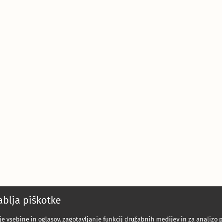
blja piškotke
e vsebine in oglasov, zagotavljanje funkcij družabnih medijev in za analizo