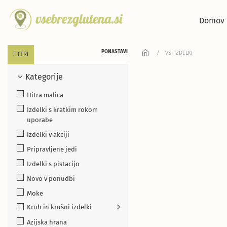
Skip to main content
Domov
PONASTAVI
VSI IZDELKI
FILTRI
Kategorije
Hitra malica
Izdelki s kratkim rokom
uporabe
Izdelki v akciji
Pripravljene jedi
Izdelki s pistacijo
Novo v ponudbi
Moke
Kruh in krušni izdelki
Azijska hrana