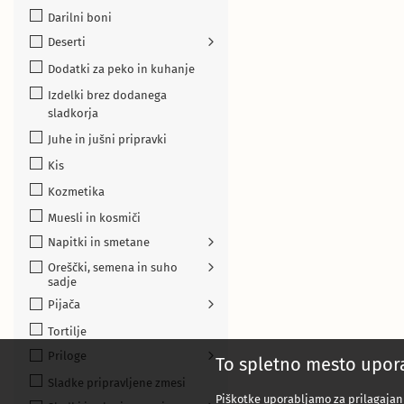
Darilni boni
Deserti
Dodatki za peko in kuhanje
Izdelki brez dodanega
sladkorja
Juhe in jušni pripravki
Kis
Kozmetika
Muesli in kosmiči
Napitki in smetane
Oreščki, semena in suho
sadje
Pijača
Tortilje
Priloge
To spletno mesto upora
Sladke pripravljene zmesi
Piškotke uporabljamo za prilagajanj