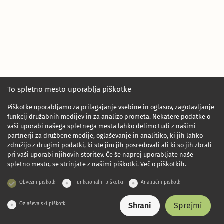
To spletno mesto uporablja piškotke
Piškotke uporabljamo za prilagajanje vsebine in oglasov, zagotavljanje
funkcij družabnih medijev in za analizo prometa. Nekatere podatke o
vaši uporabi našega spletnega mesta lahko delimo tudi z našimi
partnerji za družbene medije, oglaševanje in analitiko, ki jih lahko
združijo z drugimi podatki, ki ste jim jih posredovali ali ki so jih zbrali
pri vaši uporabi njihovih storitev. Če še naprej uporabljate naše
spletno mesto, se strinjate z našimi piškotki.
Več o piškotkih.
Obvezni piškotki
Funkcionalni piškotki
Analitični piškotki
Oglaševalski piškotki
Shrani
Sprejmi