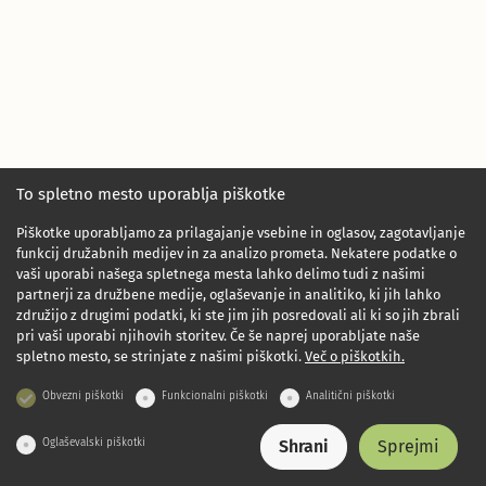
To spletno mesto uporablja piškotke
Piškotke uporabljamo za prilagajanje vsebine in oglasov, zagotavljanje
funkcij družabnih medijev in za analizo prometa. Nekatere podatke o
vaši uporabi našega spletnega mesta lahko delimo tudi z našimi
partnerji za družbene medije, oglaševanje in analitiko, ki jih lahko
združijo z drugimi podatki, ki ste jim jih posredovali ali ki so jih zbrali
pri vaši uporabi njihovih storitev. Če še naprej uporabljate naše
spletno mesto, se strinjate z našimi piškotki.
Več o piškotkih.
Obvezni piškotki
Funkcionalni piškotki
Analitični piškotki
Oglaševalski piškotki
Shrani
Sprejmi